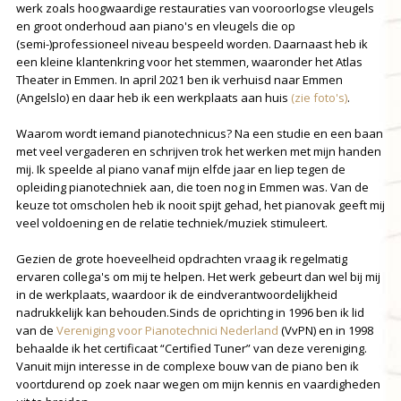
werk zoals hoogwaardige restauraties van vooroorlogse vleugels
en groot onderhoud aan piano's en vleugels die op
(semi-)professioneel niveau bespeeld worden. Daarnaast heb ik
een kleine klantenkring voor het stemmen, waaronder het Atlas
Theater in Emmen. In april 2021 ben ik verhuisd naar Emmen
(Angelslo) en daar heb ik een werkplaats aan huis
(zie foto's)
.
Waarom wordt iemand pianotechnicus? Na een studie en een baan
met veel vergaderen en schrijven trok het werken met mijn handen
mij. Ik speelde al piano vanaf mijn elfde jaar en liep tegen de
opleiding pianotechniek aan, die toen nog in Emmen was. Van de
keuze tot omscholen heb ik nooit spijt gehad, het pianovak geeft mij
veel voldoening en de relatie techniek/muziek stimuleert.
Gezien de grote hoeveelheid opdrachten vraag ik regelmatig
ervaren collega's om mij te helpen. Het werk gebeurt dan wel bij mij
in de werkplaats, waardoor ik de eindverantwoordelijkheid
nadrukkelijk kan behouden.Sinds de oprichting in 1996 ben ik lid
van de
Vereniging voor Pianotechnici Nederland
(VvPN) en in 1998
behaalde ik het certificaat “Certified Tuner” van deze vereniging.
Vanuit mijn interesse in de complexe bouw van de piano ben ik
voortdurend op zoek naar wegen om mijn kennis en vaardigheden