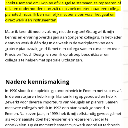
Zoekt u iemand om uw piao of vleugel te stemmen, te repareren of
te laten onderhouden dan zult u op zoek moeten naar een collega
pianotechnicus. Ik ben namelijk met pensioen waar het gaat om
direct werk aan instrumenten.
Maar ik keer dit mooie vak nog niet de rug toe! Graag wil ik mijn
kennis en ervaring overdragen aan (jongere) collega's. In het kader
daarvan werk ik één dag in de week in de werkplaats van een
grotere pianozaak, geef ik met een collega samen cursussen over
Precision Touch Design en ben ik op afroep beschikbaar om
collega's te helpen met speciale uitdagingen.
Nadere kennismaking
In 1990 sloot ik de opleiding pianotechniek in Emmen met succes af.
In de eerste jaren heb ik mijn klantenkring opgebouwd en heb ik
gewerkt voor diverse importeurs van vleugels en piano’s. Samen
met twee collega’s heb ik in 1992 een pianozaak geopend in
Emmen. Na zeven jaar, in 1999, heb ik mij zelfstandig gevestigd met
als voornaamste doel het reviseren en repareren verder te
ontwikkelen. Op dit moment bestaat mijn werk vooral uit technisch