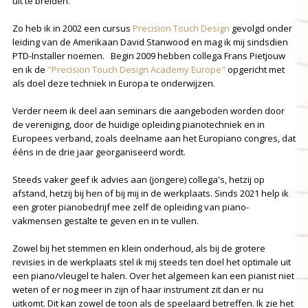
uit te breiden.
Zo heb ik in 2002 een cursus
Precision Touch Design
gevolgd onder
leiding van de Amerikaan David Stanwood en mag ik mij sindsdien
PTD-Installer noemen. Begin 2009 hebben collega Frans Pietjouw
en ik de
"Precision Touch Design Academy Europe"
opgericht met
als doel deze techniek in Europa te onderwijzen.
Verder neem ik deel aan seminars die aangeboden worden door
de vereniging, door de huidige opleiding pianotechniek en in
Europees verband, zoals deelname aan het Europiano congres, dat
ééns in de drie jaar georganiseerd wordt.
Steeds vaker geef ik advies aan (jongere) collega's, hetzij op
afstand, hetzij bij hen of bij mij in de werkplaats. Sinds 2021 help ik
een groter pianobedrijf mee zelf de opleiding van piano-
vakmensen gestalte te geven en in te vullen.
Zowel bij het stemmen en klein onderhoud, als bij de grotere
revisies in de werkplaats stel ik mij steeds ten doel het optimale uit
een piano/vleugel te halen. Over het algemeen kan een pianist niet
weten of er nog meer in zijn of haar instrument zit dan er nu
uitkomt. Dit kan zowel de toon als de speelaard betreffen. Ik zie het