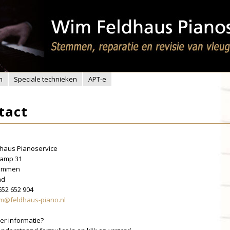
m
Speciale technieken
APT-e
tact
haus Pianoservice
camp 31
 Emmen
nd
 652 652 904
m@feldhaus-piano.nl
er informatie?