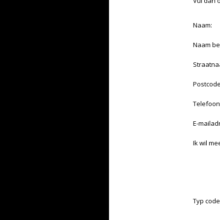
Vul dan 
Naam:
Naam bed
Straatna
Postcode
Telefoon
E-mailad
Ik wil me
Typ code