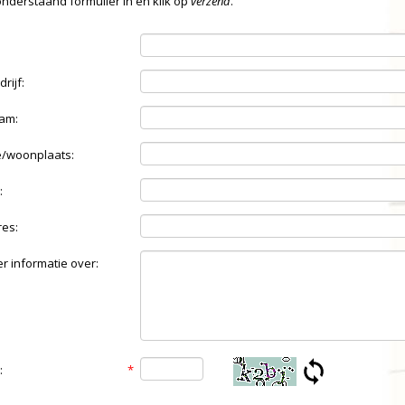
onderstaand formulier in en klik op
verzend
.
rijf:
am:
/woonplaats:
:
res:
er informatie over:
:
*