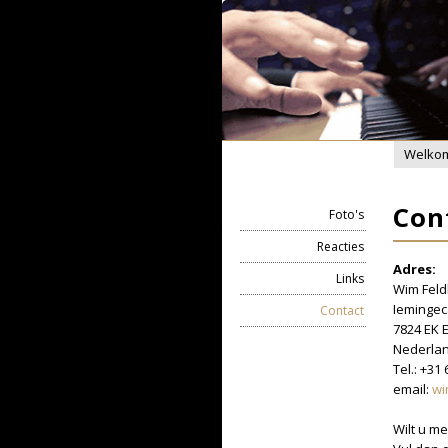
Welko
Con
Foto's
Reacties
Adres:
Links
Wim Feld
Ieminge
Contact
7824 EK
Nederla
Tel.: +31
email:
wi
Wilt u me