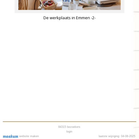
De werkplaats in Emmen -2-
84315
bezoekers
login
website maken
laatste wijziging: 04-08-2025